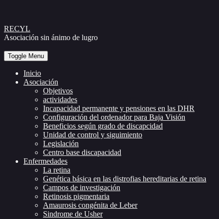
Skip
RECYL
to
Asociación sin ánimo de lugro
Content
Toggle Menu
Inicio
Asociación
Objetivos
actividades
Incapacidad permanente y pensiones en las DHR
Configuración del ordenador para Baja Visión
Beneficios según grado de discapcidad
Unidad de control y siguimiento
Legislación
Centro base discapacidad
Enfermedades
La retina
Genética básica en las distrofias hereditarias de retina
Campos de investigación
Retinosis pigmentaria
Amaurosis congénita de Leber
Sindrome de Usher