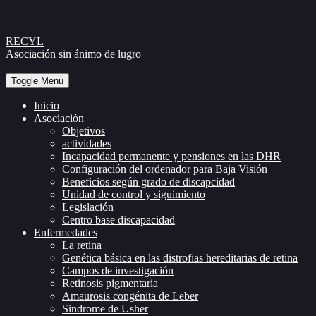
Skip
RECYL
to
Asociación sin ánimo de lugro
Content
Toggle Menu
Inicio
Asociación
Objetivos
actividades
Incapacidad permanente y pensiones en las DHR
Configuración del ordenador para Baja Visión
Beneficios según grado de discapcidad
Unidad de control y siguimiento
Legislación
Centro base discapacidad
Enfermedades
La retina
Genética básica en las distrofias hereditarias de retina
Campos de investigación
Retinosis pigmentaria
Amaurosis congénita de Leber
Sindrome de Usher