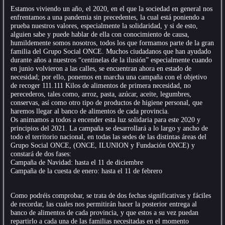
Estamos viviendo un año, el 2020, en el que la sociedad en general nos
enfrentamos a una pandemia sin precedentes, la cual está poniendo a
prueba nuestros valores, especialmente la solidaridad, y si de esto,
alguien sabe y puede hablar de ella con conocimiento de causa,
humildemente somos nosotros, todos los que formamos parte de la gran
familia del Grupo Social ONCE. Muchos ciudadanos que han ayudado
durante años a nuestros “centinelas de la ilusión” especialmente cuando
en junio volvieron a las calles, se encuentran ahora en estado de
necesidad; por ello, ponemos en marcha una campaña con el objetivo
de recoger 111.111 Kilos de alimentos de primera necesidad, no
perecederos, tales como, arroz, pasta, azúcar, aceite, legumbres,
conservas, así como otro tipo de productos de higiene personal, que
haremos llegar al banco de alimentos de cada provincia.
Os animamos a todos a encender esta luz solidaria para este 2020 y
principios del 2021. La campaña se desarrollará a lo largo y ancho de
todo el territorio nacional, en todas las sedes de las distintas áreas del
Grupo Social ONCE, (ONCE, ILUNION y Fundación ONCE) y
constará de dos fases:
Campaña de Navidad: hasta el 11 de diciembre
Campaña de la cuesta de enero: hasta el 11 de febrero
Como podréis comprobar, se trata de dos fechas significativas y fáciles
de recordar, las cuales nos permitirán hacer la posterior entrega al
banco de alimentos de cada provincia, y que estos a su vez puedan
repartirlo a cada una de las familias necesitadas en el momento