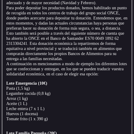
adecuado y de mayor necesidad (Navidad y Febrero).
Para poder depositar los productos donados, hemos habilitado un punto
de recogida en todos los centros de trabajo del grupo social ONCE,
donde puedes acercarte para depositar tu donación. Entendemos que, en
estos momentos, y dadas las actuales circunstancias haya personas que
prefieran hacer su donación de forma más segura, o sea, a distancia.
Esto también será posible a través del siguiente número de cuenta que
ha abierto la ONCE en el Banco de Santander ES70 0049 1892 62
2313304241. Esta donación económica la repartiremos de forma
equitativa a nivel provincial y se traducirá también en alimentos que
comprarán directamente los propios Bancos de Alimentos para su
entrega a las familias necesitadas.
A continuación os mencionamos a modo de ejemplo los diferentes lotes
que se confeccionan y entregan, en los que se pueden traducir vuestra
solidaridad económica, en el caso de elegir esa opción:
Lote Emergencia (10€)
Pasta (1,5 kg)
Legumbre cocida (0,8 kg)
Arroz (1 kg)
Aceite (1 L)
Leche entera (7 x 1 L)
Huevos (1 docena)
Tomate frito (1 x 390 g)
Lote Familia Pequeña (20€)